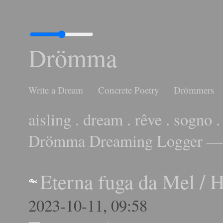
Drömma
Write a Dream
Concrete Poetry
Drömmers
aisling . dream . rêve . sogno .
Drömma Dreaming Logger — 
Eterna fuga da Mel
/
H
2023-10-11, 09:58