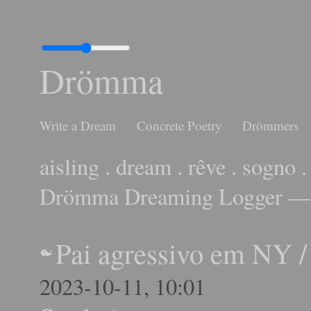
Drömma
Write a Dream
Concrete Poetry
Drömmers
aisling . dream . rêve . sogno .
Drömma Dreaming Logger — 
Pai agressivo em NY
2023-10-11, 10:01