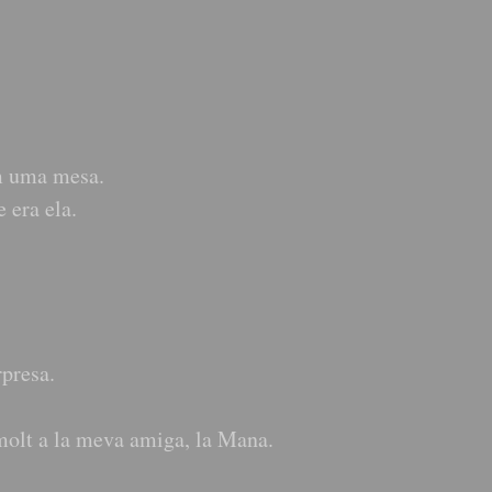
m uma mesa.
 era ela.
rpresa.
molt a la meva amiga, la Mana.