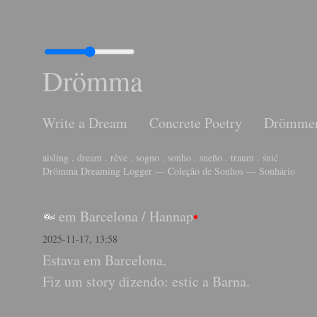
Drömma
Write a Dream
Concrete Poetry
Drömme
aisling . dream . rêve . sogno . sonho . sueño . traum . śnić
Drömma Dreaming Logger — Coleção de Sonhos — Sonhário
em Barcelona
/
Hannap
•
2025-11-17, 13:58
Estava em Barcelona.
Fiz um story dizendo: estic a Barna.