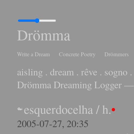
Drömma
Write a Dream
Concrete Poetry
Drömmers
aisling . dream . rêve . sogno .
Drömma Dreaming Logger — 
esquerdocelha
/
h.
•
2005-07-27, 20:35