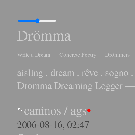
Drömma
Write a Dream
Concrete Poetry
Drömmers
aisling . dream . rêve . sogno .
Drömma Dreaming Logger — 
caninos
/
ags
•
2006-08-16, 02:47