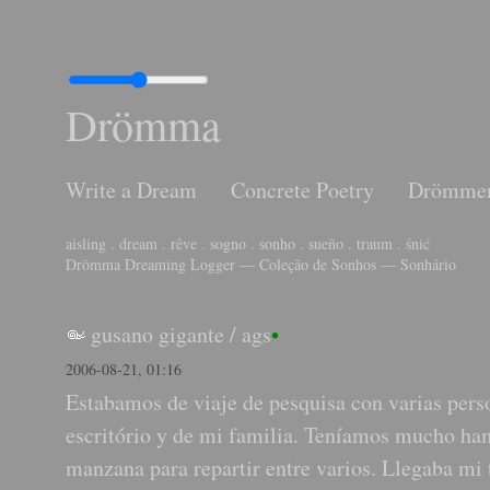
Drömma
Write a Dream
Concrete Poetry
Drömme
aisling . dream . rêve . sogno . sonho . sueño . traum . śnić
Drömma Dreaming Logger — Coleção de Sonhos — Sonhário
gusano gigante
/
ags
•
2006-08-21, 01:16
Estabamos de viaje de pesquisa con varias pers
escritório y de mi familia. Teníamos mucho ha
manzana para repartir entre varios. Llegaba mi 