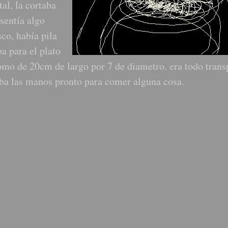
al, la cortaba
sentía algo
co, había pila
a para el plato
mo de 20cm de largo por 7 de diametro. era todo trans
aba las manos pronto para comer alguna cosa.