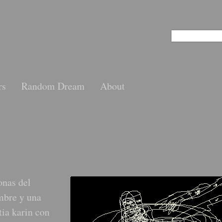
rs
Random Dream
About
onas del
mbre y una
tia karin con