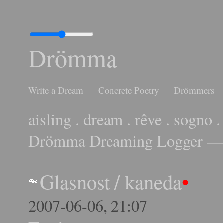
Drömma
Write a Dream
Concrete Poetry
Drömmers
aisling . dream . rêve . sogno .
Drömma Dreaming Logger — 
Glasnost
/
kaneda
•
2007-06-06, 21:07