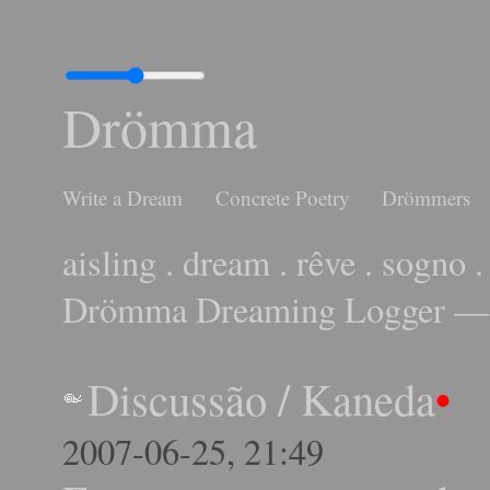
Drömma
Write a Dream
Concrete Poetry
Drömmers
aisling . dream . rêve . sogno .
Drömma Dreaming Logger — 
Discussão
/
Kaneda
•
2007-06-25, 21:49