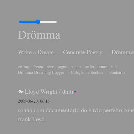
Drömma
Write a Dream
Concrete Poetry
Drömme
aisling . dream . rêve . sogno . sonho . sueño . traum . śnić
Drömma Dreaming Logger — Coleção de Sonhos — Sonhário
Lloyd Wright
/
dmtr
•
2005-06-20, 06:16
sonho com documentqrio do navio perfeito cons
frank lloyd