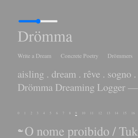
Drömma
Write a Dream
Concrete Poetry
Drömmers
aisling . dream . rêve . sogno .
Drömma Dreaming Logger — 
0
1
2
3
4
5
6
7
8
9
10
11
12
13
14
15
16
O nome proibido
/
Tuk