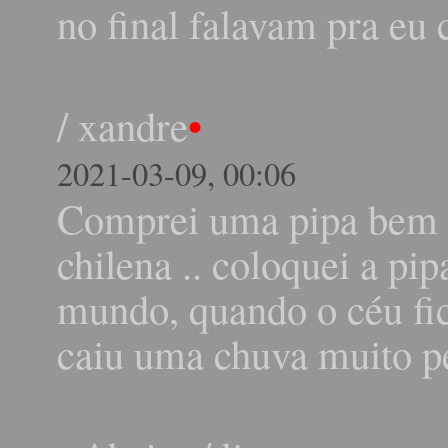
no final falavam pra eu
/
xandre
•
2021-03-09, 00:06
Comprei uma pipa bem g
chilena .. coloquei a pi
mundo, quando o céu fic
caiu uma chuva muito p