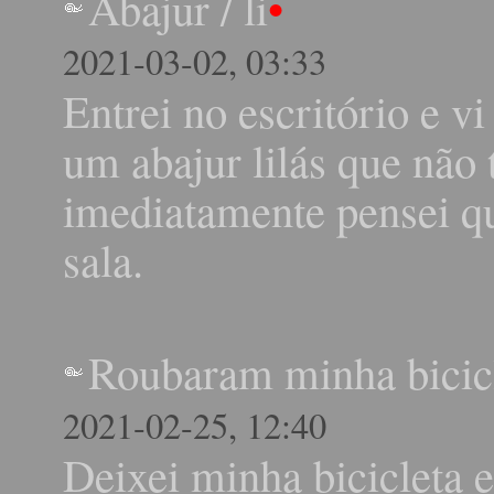
Abajur
/
li
•
2021-03-02, 03:33
Entrei no escritório e v
um abajur lilás que não 
imediatamente pensei qu
sala.
Roubaram minha bicic
2021-02-25, 12:40
Deixei minha bicicleta