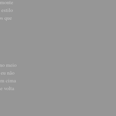
 monte
 estilo
os que
 no meio
 eu não
 em cima
e volta