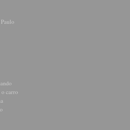
 Paulo
lando
 o carro
ha
ão