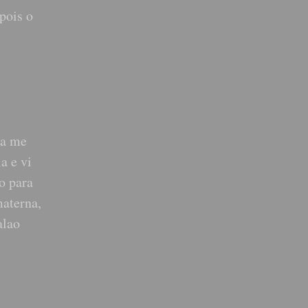
pois o
ma me
a e vi
o para
materna,
alao