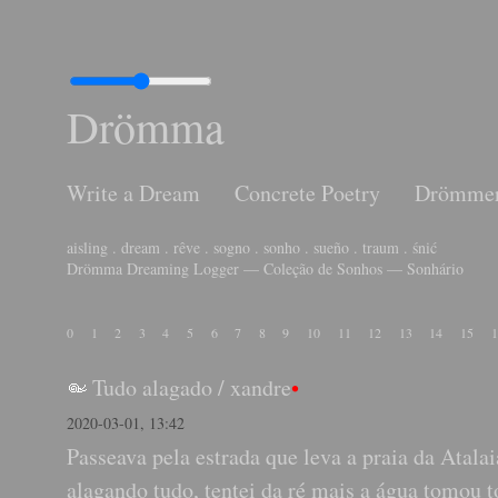
Drömma
Write a Dream
Concrete Poetry
Drömme
aisling . dream . rêve . sogno . sonho . sueño . traum . śnić
Drömma Dreaming Logger — Coleção de Sonhos — Sonhário
0
1
2
3
4
5
6
7
8
9
10
11
12
13
14
15
1
Tudo alagado
/
xandre
•
2020-03-01, 13:42
Passeava pela estrada que leva a praia da Atala
alagando tudo, tentei da ré mais a água tomou 