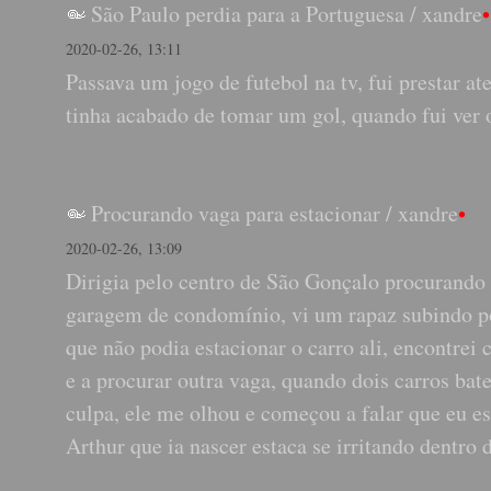
São Paulo perdia para a Portuguesa
/
xandre
•
2020-02-26, 13:11
Passava um jogo de futebol na tv, fui prestar a
tinha acabado de tomar um gol, quando fui ver o
Procurando vaga para estacionar
/
xandre
•
2020-02-26, 13:09
Dirigia pelo centro de São Gonçalo procurando 
garagem de condomínio, vi um rapaz subindo poi
que não podia estacionar o carro ali, encontre
e a procurar outra vaga, quando dois carros bat
culpa, ele me olhou e começou a falar que eu e
Arthur que ia nascer estaca se irritando dentro d