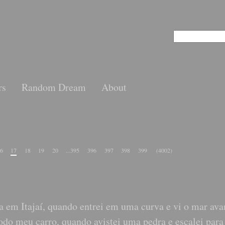
rs
Random Dream
About
6
17
18
19
20
...
395
396
397
398
399
(4002)
ia em Itajaí, quando entrei em uma curva e vi o mar av
todo meu carro, quando avistei uma pedra e escalei par