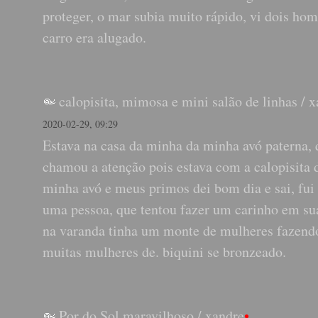
proteger, o mar subia muito rápido, vi dois ho
carro era alugado.
calopisita, mimosa e mini salão de linhas
/
x
2020-02-29, 09:29
Estava na casa da minha da minha avó paterna,
chamou a atenção pois estava com a calopisita do
minha avó e meus primos dei bom dia e sai, fui
uma pessoa, que tentou fazer um carinho em sua
na varanda tinha um monte de mulheres fazendo 
muitas mulheres de. biquini se bronzeado.
Por do Sol maravilhoso
/
xandre
•