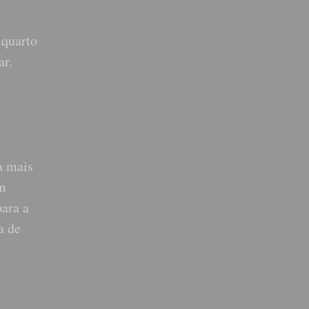
 quarto
ar.
a mais
em
para a
a de