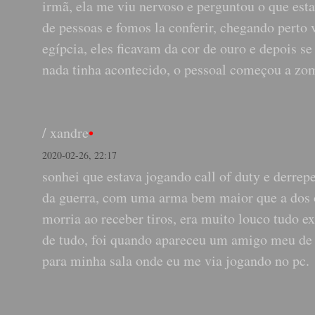
irmã, ela me viu nervoso e perguntou o que es
de pessoas e fomos la conferir, chegando perto 
egípcia, eles ficavam da cor de ouro e depois s
nada tinha acontecido, o pessoal começou a zom
/
xandre
•
2020-02-26, 22:17
sonhei que estava jogando call of duty e derre
da guerra, com uma arma bem maior que a dos 
morria ao receber tiros, era muito louco tudo
de tudo, foi quando apareceu um amigo meu de 
para minha sala onde eu me via jogando no pc.