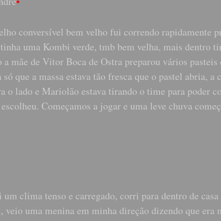
ndre
•
ho conversível bem velho fui correndo rapidamente p
 tinha uma Kombi verde, tmb bem velha, mais dentro ti
 a mãe de Vitor Boca de Ostra preparou vários pasteis
só que a massa estava tão fresca que o pastel abria, a 
ra o lado e Mariolão estava tirando o time para poder 
e me escolheu. Começamos a jogar e uma leve chuva come
 um clima tenso e carregado, corri para dentro de casa
gem, veio uma menina em minha direção dizendo que era