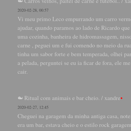
Carros velhos, paltel de carne e futebol..
/
xa
2020-02-28, 00:57
Vi meu primo Leco empurrando um carro vermel
ajudar, quando paramos ao lado de Ricardo que
uma cozinha, banheira de hidromassagem, nisso
carne , peguei um e fui comendo no meio da rua 
tinha um sabor forte e bem temperada, olhei pa
a pelada, perguntei se eu ia ficar de fora, el
cair.
Ritual com animais e bar cheio.
/
xandre
•
2020-02-27, 12:45
Cheguei na garagem da minha antiga casa, notei
era um bar, estava cheio e o estilo rock gara