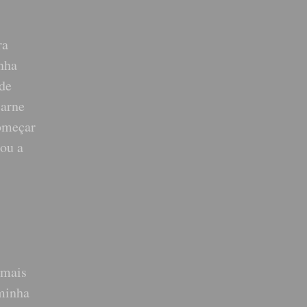
ra
nha
 de
carne
começar
çou a
 mais
 minha